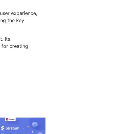
user experience,
ng the key
. Its
 for creating