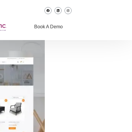
t
Teosbet giriş
Tophillbet
Tophillbet giriş
Jokerbet
Jokerbet
his giriş
Jokerbet
Jokerbet giriş
meritking
meritking
romabet giriş
enbet
enbet giriş
norabahis
norabahis
bet giriş
pusulabet giriş
pusulabet giriş
Cratosroyalbet
Book A Demo
his
amgbahis giriş
pokerklas
pokerklas giriş
betzula
betzula
andpashabet giriş
Amgbahis
Amgbahis giriş
pulibet
galabet
atosroyalbet
cratosroyalbet giriş
dedebet
dedebet
iş
Mariobet giriş
Betmatik giriş
Ultrabet giriş
Enbet
ltabet giriş
avrupabet
avrupabet giriş
restbet giriş
teosbet
etmatik giriş
Dedebet
Dedebet giriş
Ultrabet giriş
Enbet
Enbet
betplay
betplay giriş
matbet
matbet giriş
betzula
ş
betcio giriş
celtabet
celtabet giriş
norabahis
norabahis
his giriş
Marsbahis giriş
Jojobet
Jojobet
Jojobet
bet
mavibet giriş
betnano
betnano giriş
betcio
betcio
abet giriş
Xslot
Xslot giriş
Sonbahis
iş
celtabet
celtabet giriş
betnano
betnano giriş
betcio
betcio
royalbet giriş
betnano
betnano giriş
betcio
betcio