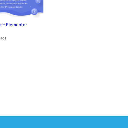
o – Elementor
oads