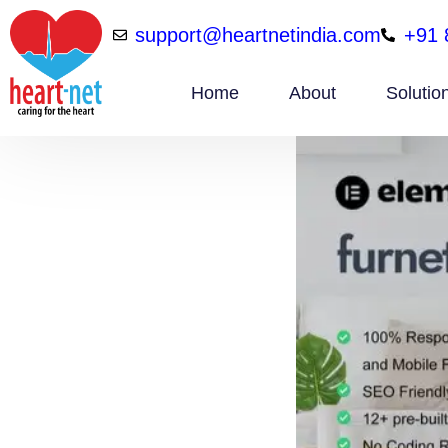
riş
atmbahis giriş
betplay
betplay giriş
betgar
betgar giriş
betn
support@heartnetindia.com
+91 
hagaming
Pashagaming giriş
Enbet giriş
Betpay
Betpay giriş
Be
iriş
Betwoon
Betwoon giriş
Betkanyon
Betkanyon giriş
Jestba
ahis
Amgbahis giriş
Romabet
Romabet giriş
Grandpashabet
G
Home
About
Solutio
et giriş
Atlasbet
Atlasbet giriş
Atlasbet
Atlasbet giriş
romabet
ş
Kalebet
Kalebet giriş
Betbigo
Betbigo giriş
Betpas
Betpas giri
iş
Vegabet
jokerbet
jokerbet giriş
Grandpashabet
pulibet
pulibe
iriş
jojobet giriş
meritking giriş
Kalebet
Kalebet giriş
Amgbahis 
mavibet giriş
Enbet
Enbet giriş
kalebet
kalebet giriş
betnis
betn
editörbet giriş
celtabet giriş
Amgbahis
Amgbahis giriş
Betkom
giriş
romabet
romabet giriş
editörbet
editörbet giriş
meritking
iriş
galabet giriş
lunabet giriş
romabet giriş
ultrabet giriş
bahi
sino giriş
Meybet
Meybet
Meybet giriş
Meybet giriş
Ultrabet
U
iriş
Editörbet
Editörbet giriş
Betbigo
Betbigo giriş
Teosbet
Teos
alebet
kalebet giriş
ultrabet
ultrabet giriş
mavibet
mavibet giri
rsbahis
marsbahis giriş
grandpashabet
grandpashabet giriş
g
Galabet
Galabet giriş
Betbigo
Betbigo giriş
Amgbahis
Amgbahis
i, Mavibet Mobilden Giriş 2026