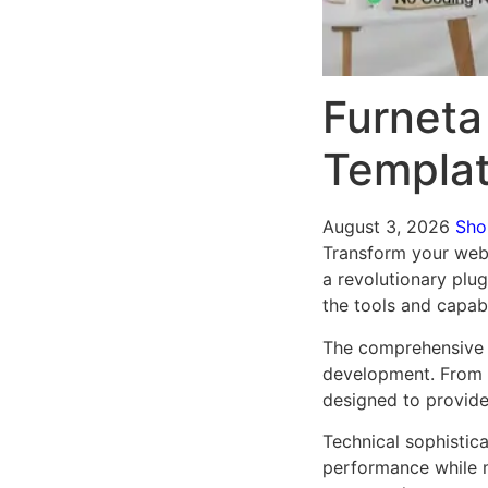
Furneta
Templat
August 3, 2026
Sh
Transform your web
a revolutionary plug
the tools and capabi
The comprehensive f
development. From r
designed to provid
Technical sophistica
performance while m