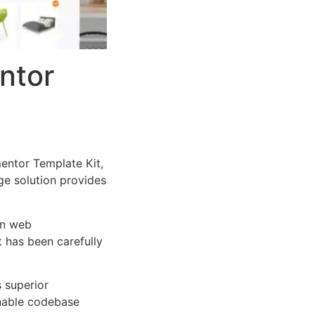
ntor
entor Template Kit,
dge solution provides
rn web
 has been carefully
s superior
inable codebase