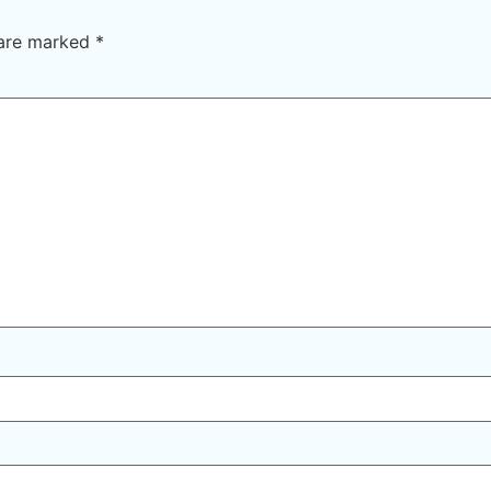
 are marked
*