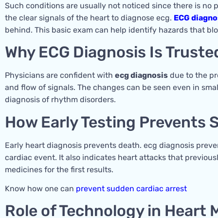
Such conditions are usually not noticed since there is no pa
the clear signals of the heart to diagnose ecg.
ECG diagno
behind. This basic exam can help identify hazards that blo
Why ECG Diagnosis Is Truste
Physicians are confident with
ecg diagnosis
due to the pro
and flow of signals. The changes can be seen even in small d
diagnosis of rhythm disorders.
How Early Testing Prevents
Early heart diagnosis prevents death. ecg diagnosis prev
cardiac event. It also indicates heart attacks that previo
medicines for the first results.
Know how one can
prevent sudden cardiac arrest
Role of Technology in Heart 