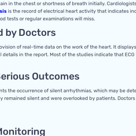
in in the chest or shortness of breath initially. Cardiologists
sis
is the record of electrical heart activity that indicates in
od tests or regular examinations will miss.
d by Doctors
vision of real-time data on the work of the heart. It display
etails in the report. Most of the studies indicate that ECG t
 Serious Outcomes
ents the occurrence of silent arrhythmias, which may be det
usly remained silent and were overlooked by patients. Docto
Monitoring