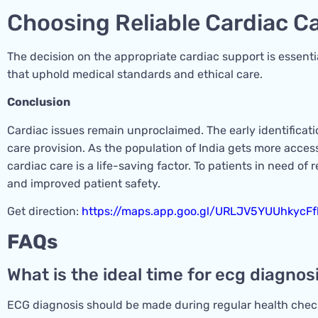
Choosing Reliable Cardiac C
The decision on the appropriate cardiac support is essentia
that uphold medical standards and ethical care.
Conclusion
Cardiac issues remain unproclaimed. The early identification
care provision. As the population of India gets more acce
cardiac care is a life-saving factor. To patients in need of
and improved patient safety.
Get direction:
https://maps.app.goo.gl/URLJV5YUUhkycFf
FAQs
What is the ideal time for ecg diagnos
ECG diagnosis should be made during regular health check