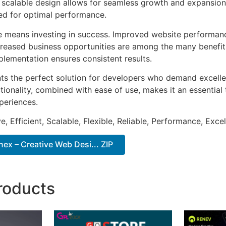
he scalable design allows for seamless growth and expansio
ted for optimal performance.
e means investing in success. Improved website performan
ncreased business opportunities are among the many benefits
plementation ensures consistent results.
ts the perfect solution for developers who demand excellen
onality, combined with ease of use, makes it an essential 
periences.
, Efficient, Scalable, Flexible, Reliable, Performance, Excel
x – Creative Web Desi... ZIP
roducts