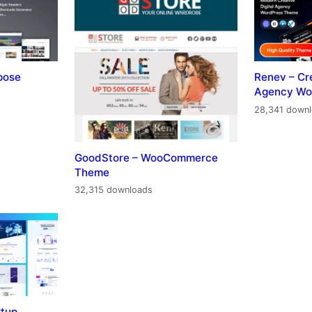
pose
Renev – Cre
Agency Wo
28,341 down
GoodStore – WooCommerce
Theme
32,315 downloads
rtup