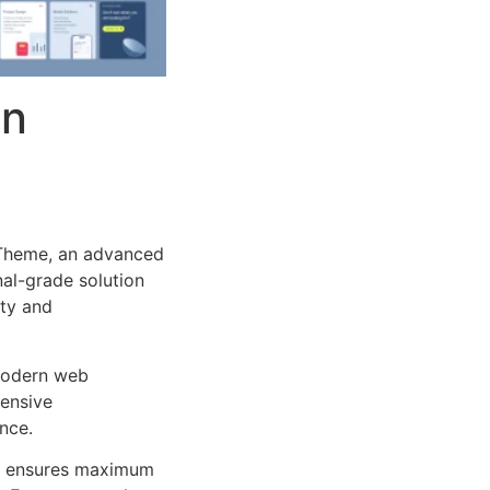
gn
Theme, an advanced
al-grade solution
ity and
 modern web
ensive
nce.
ure ensures maximum