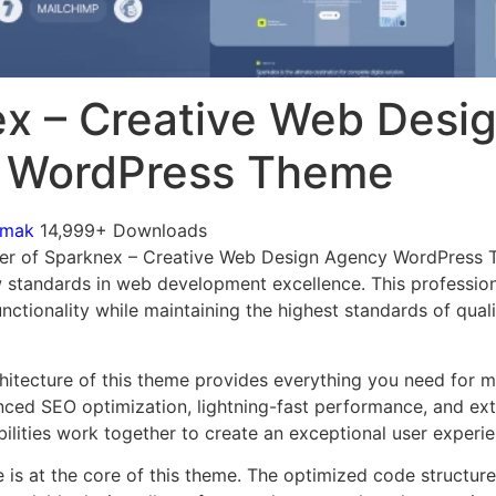
x – Creative Web Desi
 WordPress Theme
omak
14,999+ Downloads
er of Sparknex – Creative Web Design Agency WordPress 
 standards in web development excellence. This profession
nctionality while maintaining the highest standards of qual
chitecture of this theme provides everything you need for
ed SEO optimization, lightning-fast performance, and ext
ilities work together to create an exceptional user experie
e is at the core of this theme. The optimized code struct