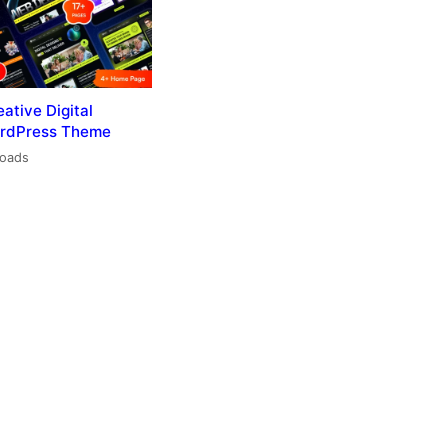
ative Digital
rdPress Theme
loads