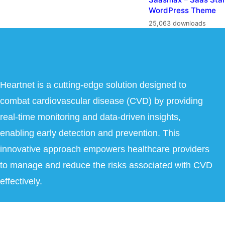
WordPress Theme
25,063 downloads
Heartnet is a cutting-edge solution designed to
combat cardiovascular disease (CVD) by providing
real-time monitoring and data-driven insights,
enabling early detection and prevention. This
innovative approach empowers healthcare providers
to manage and reduce the risks associated with CVD
effectively.