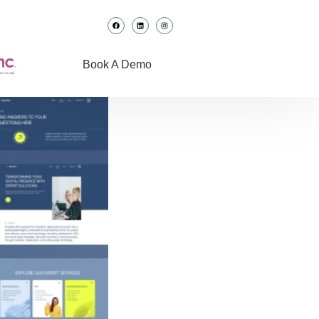
t
Teosbet giriş
Tophillbet
Tophillbet giriş
Jokerbet
Jokerbet
his giriş
Jokerbet
Jokerbet giriş
meritking
meritking
romabet giriş
enbet
enbet giriş
norabahis
norabahis
bet giriş
pusulabet giriş
pusulabet giriş
Cratosroyalbet
Book A Demo
his
amgbahis giriş
pokerklas
pokerklas giriş
betzula
betzula
andpashabet giriş
Amgbahis
Amgbahis giriş
pulibet
galabet
atosroyalbet
cratosroyalbet giriş
dedebet
dedebet
iş
Mariobet giriş
Betmatik giriş
Ultrabet giriş
Enbet
ltabet giriş
avrupabet
avrupabet giriş
restbet giriş
teosbet
etmatik giriş
Dedebet
Dedebet giriş
Ultrabet giriş
Enbet
Enbet
betplay
betplay giriş
matbet
matbet giriş
betzula
ş
betcio giriş
celtabet
celtabet giriş
norabahis
norabahis
restbet
restbet giriş
kalebet
kalebet giriş
avrupabet
avrupabet
giriş
betzula
betzula giriş
restbet
restbet
törbet
editörbet giriş
alobet
alobet giriş
aresbet
aresbet
e Slot Oyunları
Marsbahis Giriş: Marsbahis Güvenilir Mi,
habet
Grandpashabet giriş
Marsbahis
Marsbahis
matbet giriş
Restbet
Restbet giriş
galabet
galabet