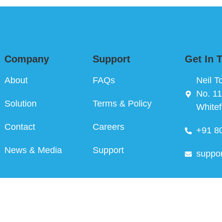
Company
Support
Get In 
About
FAQs
Neil T
No. 11
Solution
Terms & Policy
Whitef
Contact
Careers
+91 8
News & Media
Support
suppo