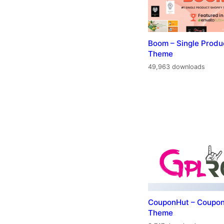
Boom – Single Produ
Theme
49,963 downloads
CouponHut – Coupon
Theme