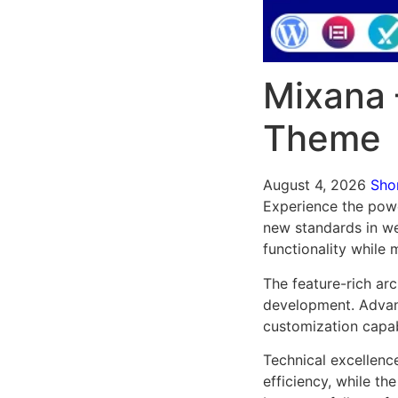
Mixana 
Theme
August 4, 2026
Sh
Experience the pow
new standards in we
functionality while
The feature-rich ar
development. Advanc
customization capab
Technical excellenc
efficiency, while t