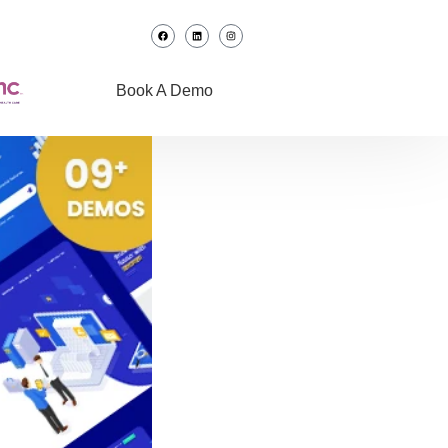
t
Teosbet giriş
Tophillbet
Tophillbet giriş
Jokerbet
Jokerbet
his giriş
Jokerbet
Jokerbet giriş
meritking
meritking
romabet giriş
enbet
enbet giriş
norabahis
norabahis
bet giriş
pusulabet giriş
pusulabet giriş
Cratosroyalbet
Book A Demo
his
amgbahis giriş
pokerklas
pokerklas giriş
betzula
betzula
abet giriş
Amgbahis
Amgbahis giriş
pulibet
galabet
atosroyalbet
cratosroyalbet giriş
dedebet
dedebet
 giriş
Betmatik giriş
Ultrabet giriş
Enbet giriş
Kulisbet
Kulisbet
et giriş
restbet giriş
teosbet giriş
Royalbet giriş
Jokerbet
t giriş
Ultrabet giriş
Enbet
Enbet giriş
Kulisbet
Kulisbet
ahis giriş
restbet
restbet giriş
betcio
betcio
erklas giriş
restbet
restbet giriş
romabet
romabet
ibet
mavibet giriş
romabet
romabet giriş
orisbet
orisbet
omabet
romabet giriş
betplay
betplay giriş
alobet
alobet
bahis
amgbahis giriş
Betplay giriş
Romabet
avibet Para Yatırma Ve Çekme İşlemleri
Meybet
Meybet
tking Bonus Ve Kampanyalar
Marsbahis Giriş: Marsbahis Giriş
bahis
Betplay
Betplay giriş
Betplay
Jokerbet
Jokerbet
bahis giriş
marsbahis
marsbahis
marsbahis