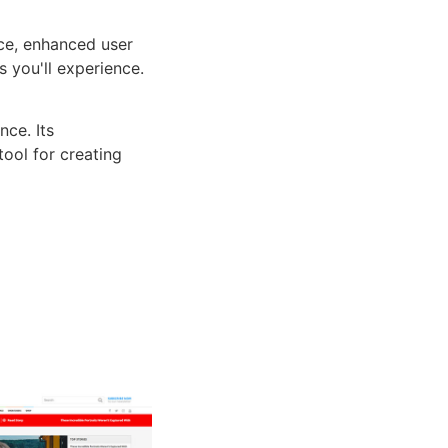
ce, enhanced user
 you'll experience.
ce. Its
tool for creating