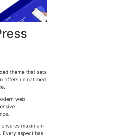
Press
ced theme that sets
on offers unmatched
ce.
 modern web
ensive
nce.
ure ensures maximum
n. Every aspect has