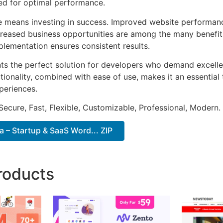
ted for optimal performance.
e means investing in success. Improved website performan
ncreased business opportunities are among the many benefits
plementation ensures consistent results.
ts the perfect solution for developers who demand excellen
onality, combined with ease of use, makes it an essential 
periences.
Secure, Fast, Flexible, Customizable, Professional, Modern.
 – Startup & SaaS Word... ZIP
roducts