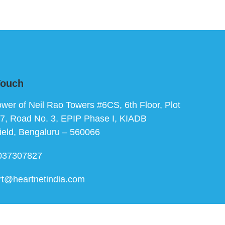
Touch
ower of Neil Rao Towers #6CS, 6th Floor, Plot
7, Road No. 3, EPIP Phase I, KIADB
ield, Bengaluru – 560066
037307827
rt@heartnetindia.com