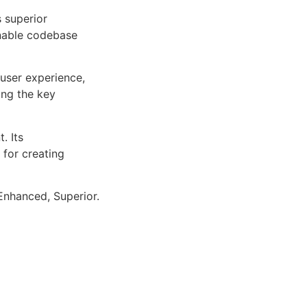
s superior
inable codebase
user experience,
ng the key
. Its
 for creating
Enhanced, Superior.