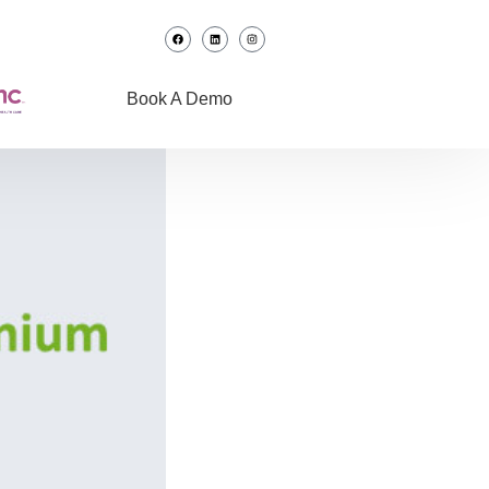
t
Teosbet giriş
Tophillbet
Tophillbet giriş
Jokerbet
Jokerbet
his giriş
Jokerbet
Jokerbet giriş
meritking
meritking
romabet giriş
enbet
enbet giriş
norabahis
norabahis
bet giriş
pusulabet giriş
pusulabet giriş
Cratosroyalbet
Book A Demo
his
amgbahis giriş
pokerklas
pokerklas giriş
betzula
betzula
abet giriş
Amgbahis
Amgbahis giriş
pulibet
galabet
atosroyalbet
cratosroyalbet giriş
dedebet
dedebet
atik giriş
Ultrabet giriş
Enbet giriş
Kulisbet
Kulisbet
et giriş
restbet giriş
teosbet giriş
Royalbet giriş
Jokerbet
ltrabet giriş
Enbet
Enbet giriş
Kulisbet
Kulisbet
ahis giriş
restbet
restbet giriş
betcio
betcio
erklas giriş
restbet
restbet giriş
romabet
romabet
ibet
mavibet giriş
romabet
romabet giriş
orisbet
orisbet
omabet
romabet giriş
betplay
betplay giriş
alobet
alobet
lay giriş
Romabet giriş
Teosbet
Teosbet giriş
Roketbet
ybet giriş
Jokerbet
Jokerbet giriş
Norabahis
Norabahis
bahis Giriş Adresi, Marsbahis Mobilden Giriş 2026
Mavibet
iriş
Betkanyon
Betkanyon
Betkanyon
iriş
Galabet
Celtabet
Celtabet giriş
Celtabet
Celtabet