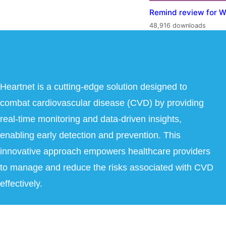
Remind review for 
48,916 downloads
Heartnet is a cutting-edge solution designed to
combat cardiovascular disease (CVD) by providing
real-time monitoring and data-driven insights,
enabling early detection and prevention. This
innovative approach empowers healthcare providers
to manage and reduce the risks associated with CVD
effectively.