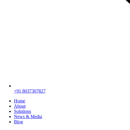
+91 8037307827
Home
About
Solutions
News & Media
Blog