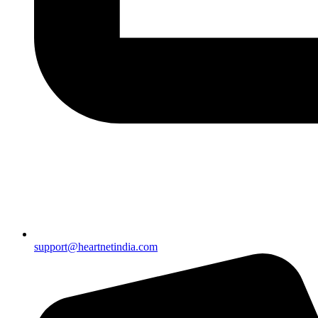
support@heartnetindia.com