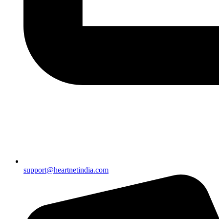
support@heartnetindia.com