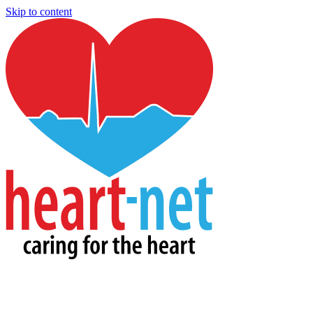
sbet giriş
Skip to content
Enbet giriş
Betzula giriş
Romabet
Romabet giriş
aresbet
aresbet g
ng
Pashagaming giriş
Meybet
Meybet giriş
Betplay
Betplay giriş
Festwin
Fes
restbet giriş
betzula giriş
amgbahis
amgbahis giriş
marsbahis
marsbahis gir
etzula giriş
amgbahis
amgbahis giriş
alobet giriş
restbet
restbet giriş
norabah
tpas giriş
Atlasbet
Atlasbet giriş
Meybet
Meybet giriş
Grandpashabet
Gran
nbet
enbet giriş
norabahis giriş
galabet
galabet giriş
marsbahis
marsbahis gir
riş
jojobet giriş
holiganbet giriş
meritking giriş
marsbahis giriş
jojobet giriş
ulisbet giriş
aresbet
aresbet giriş
biabet
biabet giriş
teosbet giriş
bahiscasino 
mabet giriş
Kulisbet
Kulisbet giriş
Casinoroyal
Casinoroyal giriş
Meybet
M
iş
norabahis
norabahis giriş
pokerklas
pokerklas giriş
restbet
restbet giriş
rom
ş
editörbet
editörbet giriş
mavibet
mavibet giriş
biabet
biabet giriş
cratosroya
tonbet
hiltonbet giriş
betnano
betnano giriş
prensbet
prensbet giriş
betzula
bet
grandpashabet
grandpashabet giriş
mavibet
mavibet giriş
meritking
meritki
ahis Giriş: Marsbahis Para Yatırma Ve Çekme İşlemleri
Mavibet Giriş:
t giriş
mavibet
aresbet
aresbet giriş
aresbet
Amgbahis
Amgbahis giriş
Amgb