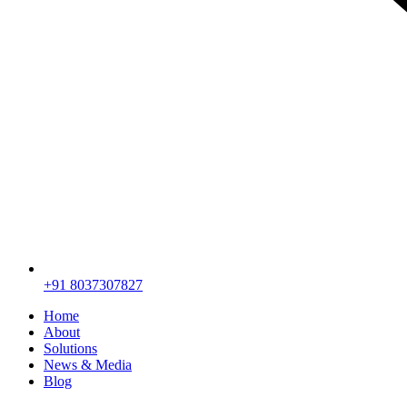
+91 8037307827
Home
About
Solutions
News & Media
Blog