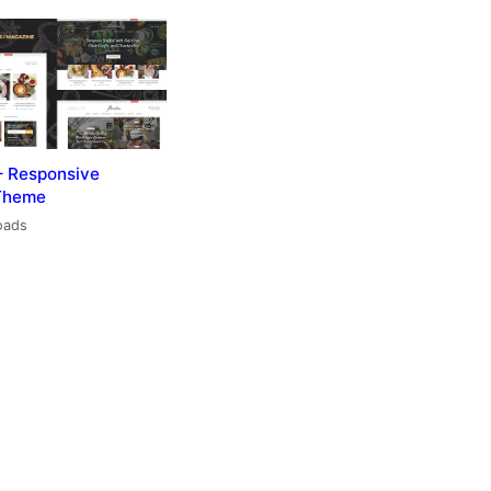
 – Responsive
Theme
oads