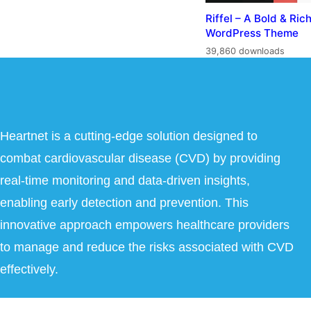
Riffel – A Bold & Rich
WordPress Theme
39,860 downloads
Heartnet is a cutting-edge solution designed to
combat cardiovascular disease (CVD) by providing
real-time monitoring and data-driven insights,
enabling early detection and prevention. This
innovative approach empowers healthcare providers
to manage and reduce the risks associated with CVD
effectively.