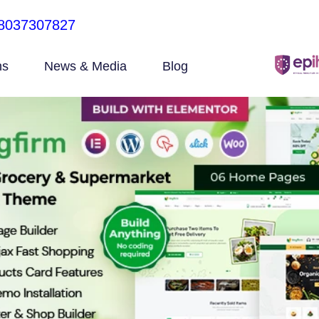
is
betnis giriş
Betbigo
Betbigo giriş
Kalebet
Kalebet giriş
Teosbe
8037307827
tparibu
Betparibu giriş
Galabet
Galabet giriş
Norabahis
Noraba
his
Jestbahis giriş
mavibet
mavibet giris
mavibet
mavibet giris
randpashabet giriş
Marsbahis
Marsbahis giriş
pulibet giriş
puli
ns
News & Media
Blog
romabet giriş
norabahis
norabahis giriş
enbet
enbet giriş
amgba
ş
Atlasbet
Atlasbet giriş
Meybet
Meybet giriş
Grandpashabet
Gr
t giriş
holiganbet
holiganbet giriş
pusulabet
pusulabet giriş
cr
giriş
Pokerklas
Pokerklas giriş
Betkom giriş
Süpertotobet gir
is giriş
teosbet
teosbet giriş
jokerbet
jokerbet giriş
celtabet
ce
Betkom giriş
Süpertotobet
Mariobet
Mariobet giriş
Betmatik
B
meritking giriş
mavibet
mavibet giriş
jasminbet
jasminbet giriş
scasino giriş
bahiscasino
bahiscasino giriş
kalebet
kalebet giri
et
teosbet giriş
celtabet
celtabet giriş
sonbahis
sonbahis giriş
 giriş
pashagaming giriş
hiltonbet giriş
betnano giriş
prensbet 
avrupabet
avrupabet giriş
betnano giriş
mavibet
mavibet giriş
abet giriş
piabet
piabet giriş
milanobet
milanobet giriş
Meritkin
iş: Marsbahis Para Yatırma Ve Çekme İşlemleri
Mavibet Giriş
riş
restbet
restbet giriş
Romabet
Romabet giriş
Teosbet
Teosbe