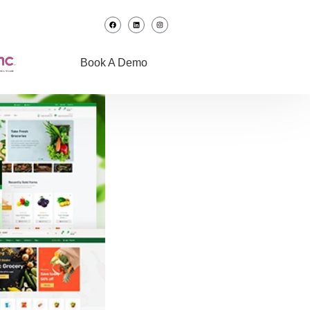
t
Teosbet giriş
Tophillbet
Tophillbet giriş
Jokerbet
Jokerbet
his giriş
Jokerbet
Jokerbet giriş
meritking
meritking
romabet giriş
enbet
enbet giriş
norabahis
norabahis
bet giriş
pusulabet giriş
pusulabet giriş
Cratosroyalbet
Book A Demo
his
amgbahis giriş
pokerklas
pokerklas giriş
betzula
betzula
andpashabet giriş
Amgbahis
Amgbahis giriş
pulibet
galabet
atosroyalbet
cratosroyalbet giriş
dedebet
dedebet
iş
Mariobet giriş
Betmatik giriş
Ultrabet giriş
Enbet
ltabet giriş
avrupabet
avrupabet giriş
restbet giriş
teosbet
etmatik giriş
Dedebet
Dedebet giriş
Ultrabet giriş
Enbet
Enbet
betplay
betplay giriş
matbet
matbet giriş
betzula
ş
betcio giriş
celtabet
celtabet giriş
norabahis
norabahis
restbet
restbet giriş
kalebet
kalebet giriş
avrupabet
avrupabet
giriş
betzula
betzula giriş
restbet
restbet
lunabet
lunabet giriş
romabet
romabet giriş
ultrabet
g Giriş: Meritking Spor Bahisleri
Marsbahis Giriş: Marsbahis
: Mavibet Güvenilir Mi
Meritking Giriş: Meritking Canlı
t giriş
Grandpashabet
Grandpashabet giriş
Galabet
Galabet