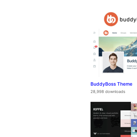
BuddyBoss Theme
28,998 downloads