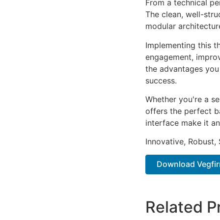
From a technical pe
The clean, well-str
modular architectur
Implementing this t
engagement, improv
the advantages you 
success.
Whether you're a se
offers the perfect b
interface make it an
Innovative, Robust, 
Download Vegfirm
Related P