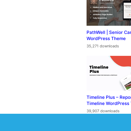
PathWell | Senior Ca
WordPress Theme
35,271 downloads
Timeline Plus – Repo
Timeline WordPress
39,907 downloads