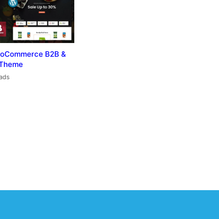
ooCommerce B2B &
 Theme
ads