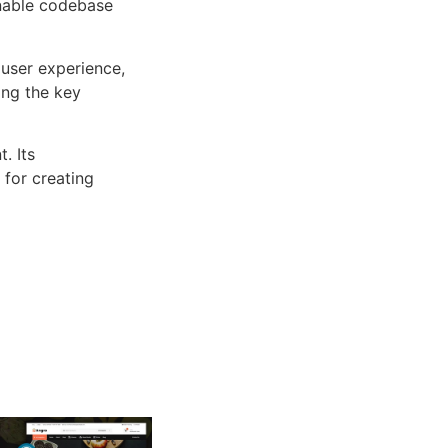
inable codebase
user experience,
ng the key
. Its
 for creating