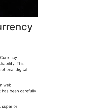
urrency
oCurrency
ability. This
ptional digital
rn web
 has been carefully
s superior