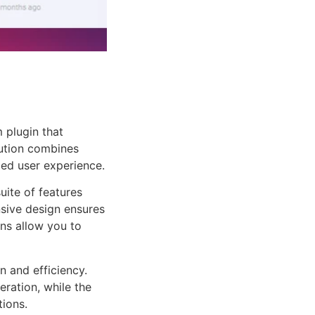
 plugin that
ution combines
led user experience.
uite of features
sive design ensures
ns allow you to
n and efficiency.
ration, while the
tions.