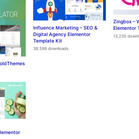
Zingbox – 
Influence Marketing – SEO &
Elementor 
Digital Agency Elementor
13,235 down
Template Kit
38,599 downloads
BoldThemes
Elementor