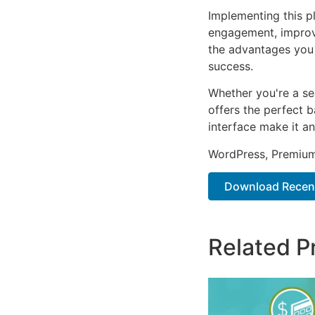
Implementing this p
engagement, improv
the advantages you 
success.
Whether you're a se
offers the perfect b
interface make it an
WordPress, Premium,
Download Recent
Related P