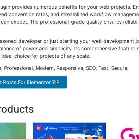
lugin provides numerous benefits for your web projects. E
ed conversion rates, and streamlined workflow management
can expect. The professional-grade quality ensures reliabi
asoned developer or just starting your web development jou
alance of power and simplicity. Its comprehensive feature s
 ideal choice for projects of any scale.
 Professional, Modern, Responsive, SEO, Fast, Secure.
 Posts For Elementor ZIP
roducts