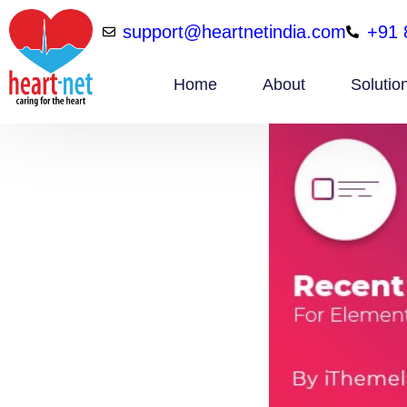
riş
atmbahis giriş
betplay
betplay giriş
betgar
betgar giriş
betn
support@heartnetindia.com
+91 
hagaming
Pashagaming giriş
Enbet giriş
Betpay
Betpay giriş
Be
iriş
Betwoon
Betwoon giriş
Betkanyon
Betkanyon giriş
Jestba
ahis
Amgbahis giriş
Romabet
Romabet giriş
Grandpashabet
G
Home
About
Solutio
et giriş
Atlasbet
Atlasbet giriş
Atlasbet
Atlasbet giriş
romabet
Kalebet giriş
Betbigo
Betbigo giriş
Betpas
Betpas giriş
Atlasbe
iş
Vegabet
jokerbet
jokerbet giriş
Grandpashabet
pulibet
pulibe
 giriş
meritking giriş
Kalebet
Kalebet giriş
Amgbahis giriş
Poke
ş
kalebet
kalebet giriş
betnis
betnis giriş
teosbet
teosbet giriş
j
Amgbahis
Amgbahis giriş
Betkom
Betkom giriş
Süpertotobet
M
g
meritking giriş
mavibet giriş
jasminbet
jasminbet giriş
betpla
ş
bahiscasino
bahiscasino giriş
kalebet
kalebet giriş
betcio giri
t giriş
sonbahis
sonbahis giriş
restbet
restbet giriş
kalebet
kal
iriş
betnano giriş
prensbet giriş
betzula
betzula giriş
restbet
re
bet giriş
editörbet
editörbet giriş
alobet
alobet giriş
aresbet
are
si, Meritking Casino Ve Slot Oyunları
Marsbahis Giriş: Marsba
o
Betcio giriş
Grandpashabet
Grandpashabet giriş
Marsbahis
M
bet
romabet
romabet giriş
romabet
mavibet
mavibet giriş
mavi
groyal
kingroyal
kingroyal giriş
kingroyal
kingroyal
kingroyal gi