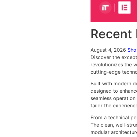
Recent 
August 4, 2026
Sh
Discover the except
revolutionizes the 
cutting-edge technol
Built with modern d
designed to enhance
seamless operation 
tailor the experienc
From a technical pe
The clean, well-str
modular architectur