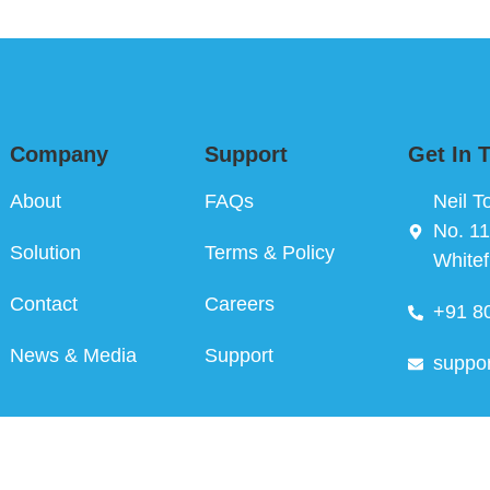
Company
Support
Get In 
About
FAQs
Neil T
No. 11
Solution
Terms & Policy
Whitef
Contact
Careers
+91 8
News & Media
Support
suppo