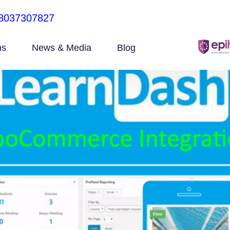
is
betnis giriş
Betbigo
Betbigo giriş
Kalebet
Kalebet giriş
Teosbe
8037307827
tparibu
Betparibu giriş
Galabet
Galabet giriş
Norabahis
Noraba
his
Jestbahis giriş
mavibet
mavibet giris
mavibet
mavibet giris
randpashabet giriş
Marsbahis
Marsbahis giriş
pulibet giriş
puli
ns
News & Media
Blog
romabet giriş
norabahis
norabahis giriş
enbet
enbet giriş
amgba
t
Atlasbet giriş
Meybet
Meybet giriş
Grandpashabet
Grandpash
t giriş
holiganbet
holiganbet giriş
pusulabet
pusulabet giriş
cr
rklas giriş
Betkom giriş
Süpertotobet giriş
Mariobet giriş
Betm
okerbet
jokerbet giriş
celtabet
celtabet giriş
avrupabet
avrupab
Mariobet giriş
Betmatik
Betmatik giriş
Dedebet
Dedebet giriş
U
y
betplay giriş
matbet
matbet giriş
betzula giriş
norabahis
norab
ş
celtabet
celtabet giriş
norabahis
norabahis giriş
pokerklas
pok
ebet giriş
avrupabet
avrupabet giriş
betnano
betnano giriş
mav
stbet giriş
norabahis
norabahis giriş
meritking
meritking giriş
r
ay
betplay giriş
betkanyon
betkanyon giriş
amgbahis giriş
Betp
t Giriş: Mavibet Para Yatırma Ve Çekme İşlemleri
Meybet
Me
ir Mi, Meritking Bonus Ve Kampanyalar
Marsbahis Giriş: Mars
 giriş
lunabet
betcio
betcio giriş
betcio
Betkanyon
Betkanyon g
Galabet
Galabet
Galabet giriş
Galabet
Galabet
Galabet giriş
Gal