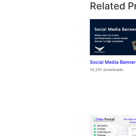
Related P
Social Media Banner
14,241 downloads