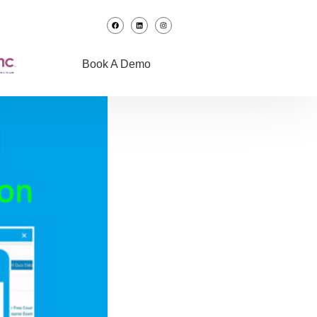
t
Teosbet giriş
Tophillbet
Tophillbet giriş
Jokerbet
Jokerbet
his giriş
Jokerbet
Jokerbet giriş
meritking
meritking
romabet giriş
enbet
enbet giriş
norabahis
norabahis
bet giriş
pusulabet giriş
pusulabet giriş
Cratosroyalbet
Book A Demo
his
amgbahis giriş
pokerklas
pokerklas giriş
betzula
betzula
abet giriş
Amgbahis
Amgbahis giriş
pulibet
galabet
atosroyalbet
cratosroyalbet giriş
dedebet
dedebet
atik giriş
Ultrabet giriş
Enbet giriş
Kulisbet
Kulisbet
et giriş
restbet giriş
teosbet giriş
Royalbet giriş
Jokerbet
ltrabet giriş
Enbet
Enbet giriş
Kulisbet
Kulisbet
ahis giriş
restbet
restbet giriş
betcio
betcio
erklas giriş
restbet
restbet giriş
romabet
romabet
ibet
mavibet giriş
romabet
romabet giriş
orisbet
orisbet
omabet
romabet giriş
betplay
betplay giriş
alobet
alobet
lay giriş
Romabet giriş
Teosbet
Teosbet giriş
Roketbet
ybet giriş
Jokerbet
Jokerbet giriş
Norabahis
Norabahis
bahis Giriş Adresi, Marsbahis Mobilden Giriş 2026
Mavibet
iriş
Betkanyon
Betkanyon
Betkanyon
abet
Galabet
Galabet giriş
Galabet
Celtabet
Celtabet