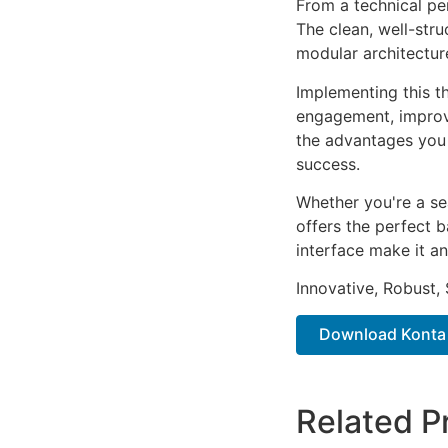
From a technical pe
The clean, well-str
modular architectur
Implementing this t
engagement, improv
the advantages you 
success.
Whether you're a se
offers the perfect b
interface make it an
Innovative, Robust, 
Download Konta –
Related P