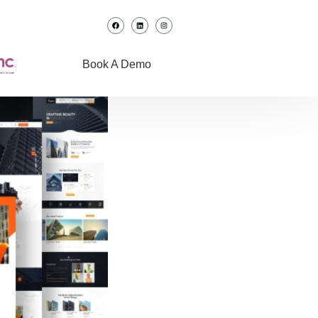
t
Teosbet giriş
Tophillbet
Tophillbet giriş
Jokerbet
Jokerbet
his giriş
Jokerbet
Jokerbet giriş
meritking
meritking
romabet giriş
enbet
enbet giriş
norabahis
norabahis
bet giriş
pusulabet giriş
pusulabet giriş
Cratosroyalbet
Book A Demo
his
amgbahis giriş
pokerklas
pokerklas giriş
betzula
betzula
andpashabet giriş
Amgbahis
Amgbahis giriş
pulibet
galabet
atosroyalbet
cratosroyalbet giriş
dedebet
dedebet
iş
Mariobet giriş
Betmatik giriş
Ultrabet giriş
Enbet
ltabet giriş
avrupabet
avrupabet giriş
restbet giriş
teosbet
etmatik giriş
Dedebet
Dedebet giriş
Ultrabet giriş
Enbet
Enbet
betplay
betplay giriş
matbet
matbet giriş
betzula
ş
betcio giriş
celtabet
celtabet giriş
norabahis
norabahis
restbet
restbet giriş
kalebet
kalebet giriş
avrupabet
avrupabet
giriş
betzula
betzula giriş
restbet
restbet
ibet giriş
lunabet
lunabet giriş
romabet
romabet giriş
ultrabet
iş
avrupabet
avrupabet giriş
mavibet
mavibet
riş
Betcio
Betcio giriş
Romabet
Romabet
obet
alobet giriş
roketbet
roketbet