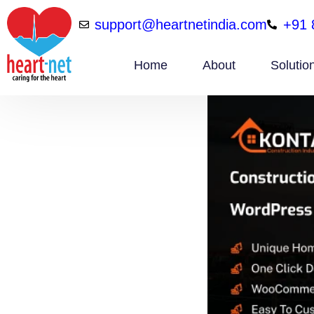
riş
atmbahis giriş
betplay
betplay giriş
betgar
betgar giriş
betn
support@heartnetindia.com
+91 
hagaming
Pashagaming giriş
Enbet giriş
Betpay
Betpay giriş
Be
iriş
Betwoon
Betwoon giriş
Betkanyon
Betkanyon giriş
Jestba
ahis
Amgbahis giriş
Romabet
Romabet giriş
Grandpashabet
G
Home
About
Solutio
et giriş
Atlasbet
Atlasbet giriş
Atlasbet
Atlasbet giriş
romabet
ş
Kalebet
Kalebet giriş
Betbigo
Betbigo giriş
Betpas
Betpas giri
iş
Vegabet
jokerbet
jokerbet giriş
Grandpashabet
pulibet
pulibe
iriş
jojobet giriş
meritking giriş
Kalebet
Kalebet giriş
Amgbahis 
mavibet giriş
Enbet
Enbet giriş
kalebet
kalebet giriş
betnis
betn
editörbet giriş
celtabet giriş
Amgbahis
Amgbahis giriş
Betkom
giriş
romabet
romabet giriş
editörbet
editörbet giriş
meritking
iriş
galabet giriş
lunabet giriş
romabet giriş
ultrabet giriş
bahi
et giriş
Alobet giriş
Atlasbet
Atlasbet giriş
Enjoybet giriş
teosb
iriş
süpertotobet giriş
ultrabet giriş
betnano giriş
bahiscasino
sonbahis
sonbahis giriş
celtabet giriş
jokerbet giriş
kalebet
kal
ort Bayan
teosbet
teosbet giriş
bahicasino
bahicasino giriş
son
vibet Bonus Ve Kampanyalar
Süpertotobet
Süpertotobet giriş
sbahis
betsilin
amgbahis
amgbahis
betcio
alobet
almanbahis
ed