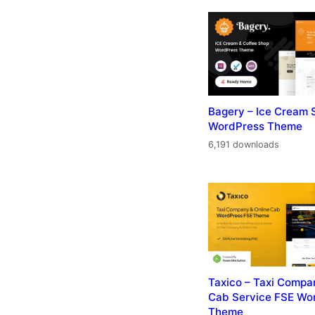
Bagery – Ice Cream 
WordPress Theme
6,191 downloads
Taxico – Taxi Compa
Cab Service FSE Wo
Theme