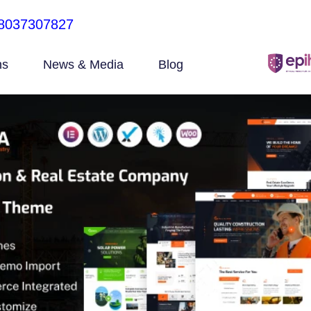
is
betnis giriş
Betbigo
Betbigo giriş
Kalebet
Kalebet giriş
Teosbe
8037307827
tparibu
Betparibu giriş
Galabet
Galabet giriş
Norabahis
Noraba
his
Jestbahis giriş
mavibet
mavibet giris
mavibet
mavibet giris
randpashabet giriş
Marsbahis
Marsbahis giriş
pulibet giriş
puli
ns
News & Media
Blog
romabet giriş
norabahis
norabahis giriş
enbet
enbet giriş
amgba
ş
Atlasbet
Atlasbet giriş
Meybet
Meybet giriş
Grandpashabet
Gr
t giriş
holiganbet
holiganbet giriş
pusulabet
pusulabet giriş
cr
giriş
Pokerklas
Pokerklas giriş
Betkom giriş
Süpertotobet gir
is giriş
teosbet
teosbet giriş
jokerbet
jokerbet giriş
celtabet
ce
Betkom giriş
Süpertotobet
Mariobet
Mariobet giriş
Betmatik
B
meritking giriş
mavibet
mavibet giriş
jasminbet
jasminbet giriş
scasino giriş
bahiscasino
bahiscasino giriş
kalebet
kalebet giri
et
teosbet giriş
celtabet
celtabet giriş
sonbahis
sonbahis giriş
 giriş
pashagaming giriş
hiltonbet giriş
betnano giriş
prensbet 
ebet giriş
avrupabet
avrupabet giriş
betnano giriş
mavibet
mav
bahis
sonbahis giriş
jokerbet
jokerbet giriş
kalebet
kalebet gir
Teosbet
Teosbet giriş
Meritbet
Meritbet giriş
Atlabet
Atlabet gi
itörbet
grandpashabet
grandpashabet
teosbet
teosbet giriş
al