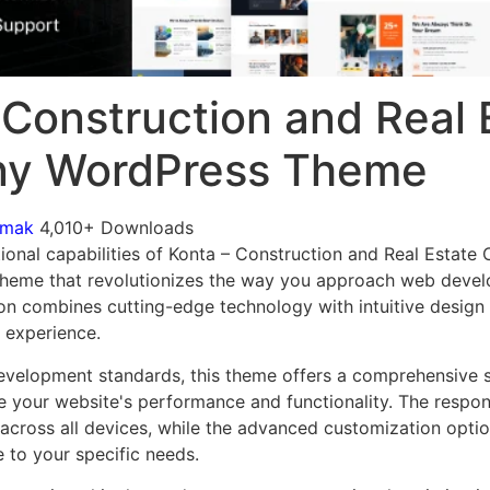
 Construction and Real 
y WordPress Theme
omak
4,010+ Downloads
ional capabilities of Konta – Construction and Real Esta
heme that revolutionizes the way you approach web devel
on combines cutting-edge technology with intuitive design p
r experience.
evelopment standards, this theme offers a comprehensive s
 your website's performance and functionality. The respon
across all devices, while the advanced customization optio
e to your specific needs.