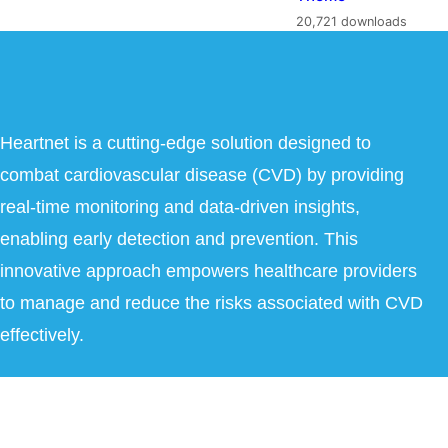
20,721 downloads
Heartnet is a cutting-edge solution designed to
combat cardiovascular disease (CVD) by providing
real-time monitoring and data-driven insights,
enabling early detection and prevention. This
innovative approach empowers healthcare providers
to manage and reduce the risks associated with CVD
effectively.
Copyright © 2026 Heartnet India Pvt Ltd. All Rights Reserved.