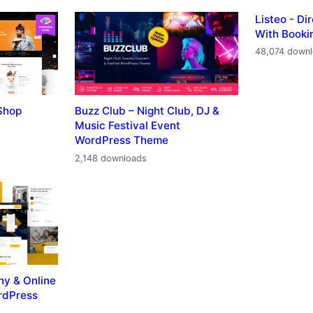
Listeo - Di
With Book
48,074 down
Shop
Buzz Club – Night Club, DJ &
Music Festival Event
WordPress Theme
2,148 downloads
ny & Online
rdPress