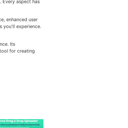
n. Every aspect has
ce, enhanced user
 you'll experience.
ce. Its
tool for creating