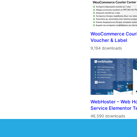
WooCommerce Couri
Voucher & Label
9,194 downloads
WebHoster – Web Ho
Service Elementor T
46,590 downloads