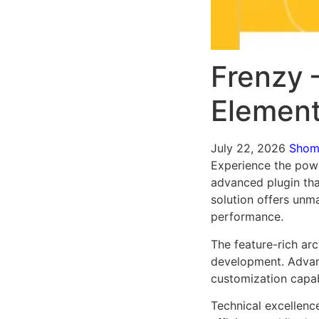
Frenzy 
Element
July 22, 2026
Sho
Experience the powe
advanced plugin tha
solution offers unma
performance.
The feature-rich ar
development. Advanc
customization capab
Technical excellenc