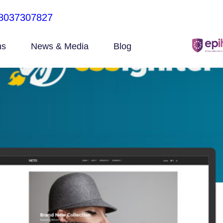
is
betnis giriş
Betbigo
Betbigo giriş
Kalebet
Kalebet giriş
Teosbe
8037307827
tparibu
Betparibu giriş
Galabet
Galabet giriş
Norabahis
Noraba
his
Jestbahis giriş
mavibet
mavibet giris
mavibet
mavibet giris
randpashabet giriş
Marsbahis
Marsbahis giriş
pulibet giriş
puli
ns
News & Media
Blog
romabet giriş
norabahis
norabahis giriş
enbet
enbet giriş
amgba
t
Atlasbet giriş
Meybet
Meybet giriş
Grandpashabet
Grandpash
t giriş
holiganbet
holiganbet giriş
pusulabet
pusulabet giriş
cr
rklas giriş
Betkom giriş
Süpertotobet giriş
Mariobet giriş
Betm
okerbet
jokerbet giriş
celtabet
celtabet giriş
avrupabet
avrupab
Mariobet giriş
Betmatik
Betmatik giriş
Dedebet
Dedebet giriş
U
y
betplay giriş
matbet
matbet giriş
betzula giriş
norabahis
norab
ş
celtabet
celtabet giriş
norabahis
norabahis giriş
pokerklas
pok
ebet giriş
avrupabet
avrupabet giriş
betnano
betnano giriş
mav
stbet giriş
norabahis
norabahis giriş
meritking
meritking giriş
r
ay
betplay giriş
betkanyon
betkanyon giriş
amgbahis giriş
Betp
t Giriş: Mavibet Para Yatırma Ve Çekme İşlemleri
Meybet
Me
ir Mi, Meritking Bonus Ve Kampanyalar
Marsbahis Giriş: Mars
iş
restbet
restbet
restbet giriş
restbet
pokerklas
pokerklas giri
et giriş
Galabet
Celtabet
Celtabet giriş
Celtabet
Celtabet
Celt