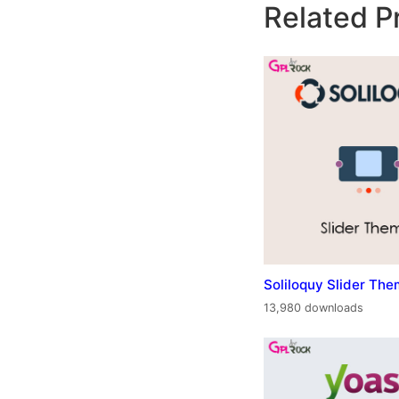
Related P
Soliloquy Slider Th
13,980 downloads