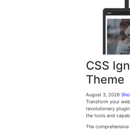
CSS Ig
Theme
August 3, 2026
Sh
Transform your we
revolutionary plugin
the tools and capabi
The comprehensive f