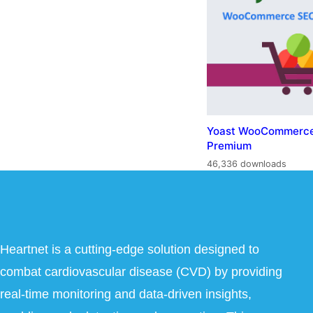
Yoast WooCommerc
Premium
46,336 downloads
Heartnet is a cutting-edge solution designed to
combat cardiovascular disease (CVD) by providing
real-time monitoring and data-driven insights,