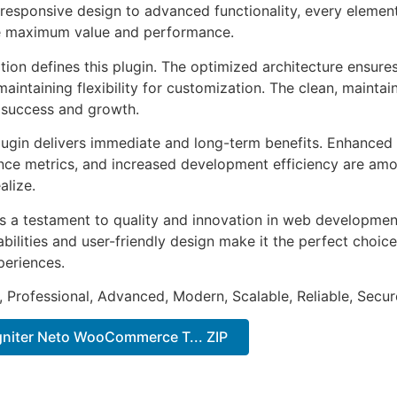
esponsive design to advanced functionality, every element
e maximum value and performance.
tion defines this plugin. The optimized architecture ensure
aintaining flexibility for customization. The clean, mainta
 success and growth.
lugin delivers immediate and long-term benefits. Enhanced 
ce metrics, and increased development efficiency are amo
alize.
as a testament to quality and innovation in web development
ilities and user-friendly design make it the perfect choice
periences.
, Professional, Advanced, Modern, Scalable, Reliable, Secur
niter Neto WooCommerce T... ZIP