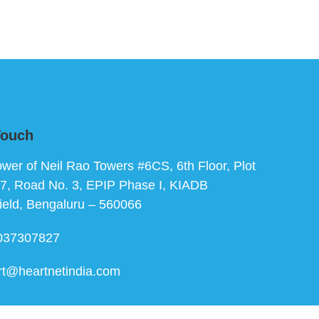
Touch
ower of Neil Rao Towers #6CS, 6th Floor, Plot
7, Road No. 3, EPIP Phase I, KIADB
ield, Bengaluru – 560066
037307827
rt@heartnetindia.com