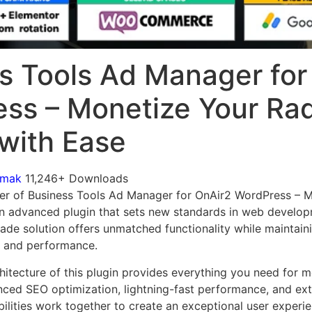
s Tools Ad Manager for
ss – Monetize Your Ra
 with Ease
omak
11,246+ Downloads
er of Business Tools Ad Manager for OnAir2 WordPress – 
an advanced plugin that sets new standards in web develop
rade solution offers unmatched functionality while maintain
y and performance.
chitecture of this plugin provides everything you need for
ed SEO optimization, lightning-fast performance, and ext
ilities work together to create an exceptional user experie