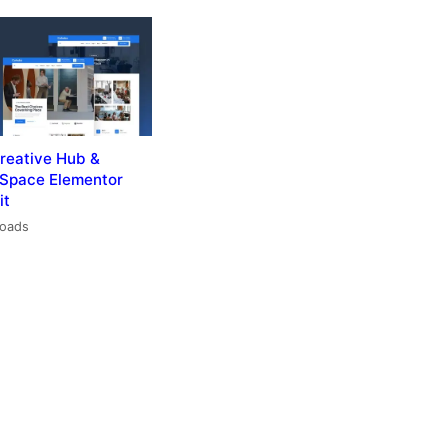
reative Hub &
Space Elementor
it
loads