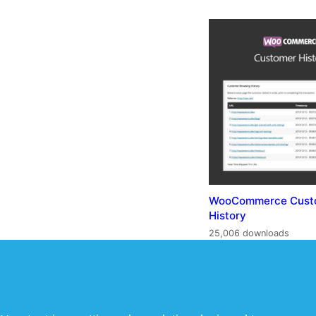
WooCommerce Cust
History
25,006 downloads