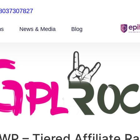
is
betnis giriş
Betbigo
Betbigo giriş
Kalebet
Kalebet giriş
Teosbe
8037307827
tparibu
Betparibu giriş
Galabet
Galabet giriş
Norabahis
Noraba
his
Jestbahis giriş
mavibet
mavibet giris
mavibet
mavibet giris
randpashabet giriş
Marsbahis
Marsbahis giriş
pulibet giriş
puli
ns
News & Media
Blog
romabet giriş
norabahis
norabahis giriş
enbet
enbet giriş
amgba
t
Atlasbet giriş
Meybet
Meybet giriş
Grandpashabet
Grandpash
t giriş
holiganbet
holiganbet giriş
pusulabet
pusulabet giriş
cr
rklas giriş
Betkom giriş
Süpertotobet giriş
Mariobet giriş
Betm
okerbet
jokerbet giriş
celtabet
celtabet giriş
avrupabet
avrupab
Mariobet giriş
Betmatik
Betmatik giriş
Dedebet
Dedebet giriş
U
y
betplay giriş
matbet
matbet giriş
betzula giriş
norabahis
norab
ş
celtabet
celtabet giriş
norabahis
norabahis giriş
pokerklas
pok
ebet giriş
avrupabet
avrupabet giriş
betnano
betnano giriş
mav
stbet giriş
norabahis
norabahis giriş
meritking
meritking giriş
r
ay
betplay giriş
betkanyon
betkanyon giriş
amgbahis giriş
Betp
t Giriş: Mavibet Para Yatırma Ve Çekme İşlemleri
Meybet
Me
ir Mi, Meritking Bonus Ve Kampanyalar
Marsbahis Giriş: Mars
iş
restbet
restbet
restbet giriş
restbet
pokerklas
pokerklas giri
eWP – Tiered Affiliate R
et giriş
Galabet
Celtabet
Celtabet giriş
Celtabet
Celtabet
Celt