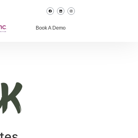
t
Teosbet giriş
Tophillbet
Tophillbet giriş
Jokerbet
Jokerbet
his giriş
Jokerbet
Jokerbet giriş
meritking
meritking
romabet giriş
enbet
enbet giriş
norabahis
norabahis
bet giriş
pusulabet giriş
pusulabet giriş
Cratosroyalbet
Book A Demo
his
amgbahis giriş
pokerklas
pokerklas giriş
betzula
betzula
abet giriş
Amgbahis
Amgbahis giriş
pulibet
galabet
atosroyalbet
cratosroyalbet giriş
dedebet
dedebet
atik giriş
Ultrabet giriş
Enbet giriş
Kulisbet
Kulisbet
et giriş
restbet giriş
teosbet giriş
Royalbet giriş
Jokerbet
ltrabet giriş
Enbet
Enbet giriş
Kulisbet
Kulisbet
ahis giriş
restbet
restbet giriş
betcio
betcio
erklas giriş
restbet
restbet giriş
romabet
romabet
ibet
mavibet giriş
romabet
romabet giriş
orisbet
orisbet
omabet
romabet giriş
betplay
betplay giriş
alobet
alobet
lay giriş
Romabet giriş
Teosbet
Teosbet giriş
Roketbet
ybet giriş
Jokerbet
Jokerbet giriş
Norabahis
Norabahis
bahis Giriş Adresi, Marsbahis Mobilden Giriş 2026
Mavibet
ş
pokerklas
pokerklas
pokerklas giriş
pokerklas
lunabet
lunabet
ates
abet giriş
Celtabet
Celtabet
Celtabet